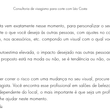
Consultoria de visagismo para corte com Léo Costa
ta vem exatamente nesse momento, para personalizar o seu
te o que você deseja às outras pessoas, com ajustes no c
 nos acessórios, etc. compondo um visual com o qual você
autoestima elevada, o impacto desejado nas outras pessoas
 proposto está na moda ou não, se é tendência ou não, o
er correr o risco com uma mudança no seu visual, procure
agista. Você encontra esse profissional em salões de beleza
Independente do local, o mais importante é que seja um profi
lhe ajudar neste momento.
lo