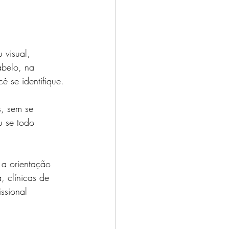
 visual, 
abelo, na 
 se identifique.
, sem se 
u se todo 
 a orientação 
, clínicas de 
ssional 