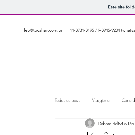
Este site foi
leo@tocahair.com.br
11-3731-3195 / 9-8945-9204 (whats
Todos os posts
Visagismo
Corte 
Débora Belissi & Léo
Visagismo para homens
Cabeleir