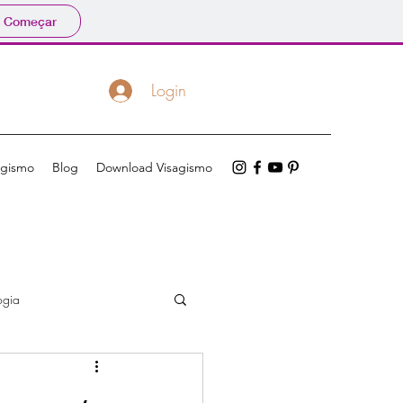
Começar
Login
agismo
Blog
Download Visagismo
ogia
caras de proteção