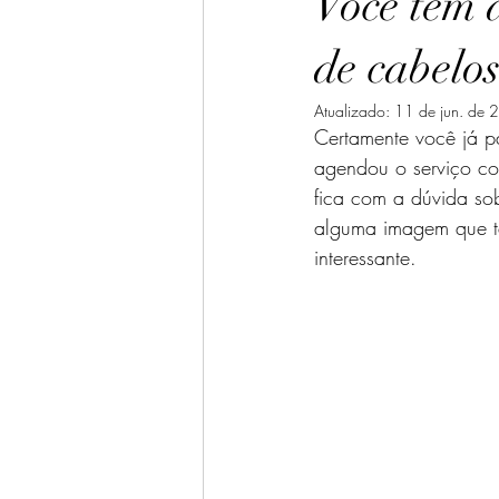
Você tem d
Olhos
Temperamentos
Mel
de cabelo
Atualizado:
11 de jun. de
Certamente você já pa
agendou o serviço com
fica com a dúvida sob
alguma imagem que t
interessante.