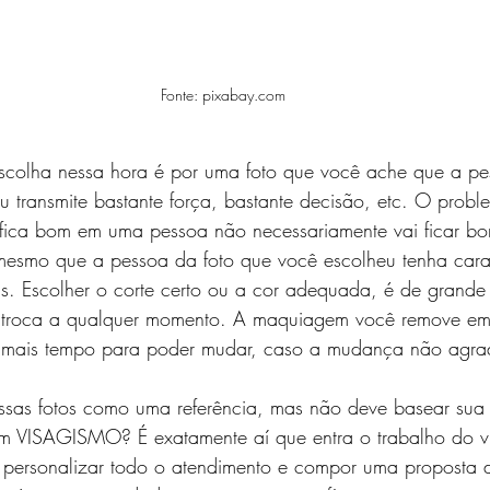
Fonte: pixabay.com
colha nessa hora é por uma foto que você ache que a pe
ou transmite bastante força, bastante decisão, etc. O prob
e fica bom em uma pessoa não necessariamente vai ficar bo
mesmo que a pessoa da foto que você escolheu tenha caract
s. Escolher o corte certo ou a cor adequada, é de grande 
 troca a qualquer momento. A maquiagem você remove em 
o mais tempo para poder mudar, caso a mudança não agra
ssas fotos como uma referência, mas não deve basear sua
 em VISAGISMO? É exatamente aí que entra o trabalho do v
e personalizar todo o atendimento e compor uma proposta d