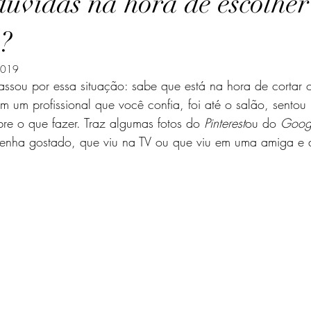
úvidas na hora de escolher 
ancólico
Colérico
s?
 2019
ssou por essa situação: sabe que está na hora de cortar 
 um profissional que você confia, foi até o salão, sentou
re o que fazer. Traz algumas fotos do 
Pinterest
ou do 
Goog
enha gostado, que viu na TV ou que viu em uma amiga e 