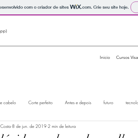
 desenvolvido com o criador de sites
.com
. Crie seu site hoje.
app)
Inicio
Cursos Vis
de cabelo
Corte perfeito
Antes e depois
futuro
tecnol
 Costa
8 de jun. de 2019
2 min de leitura
eiro visagista
Consultoria online
cabeleireiro visagista
Más