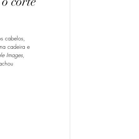
o corte
os cabelos, 
 na cadeira e 
le Images
, 
achou 