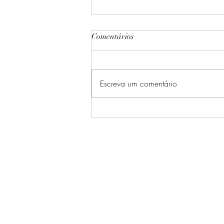
Comentários
Escreva um comentário
O novo cenário gerado pela
pandemia força os profissionais
de beleza a adotarem novas
práticas