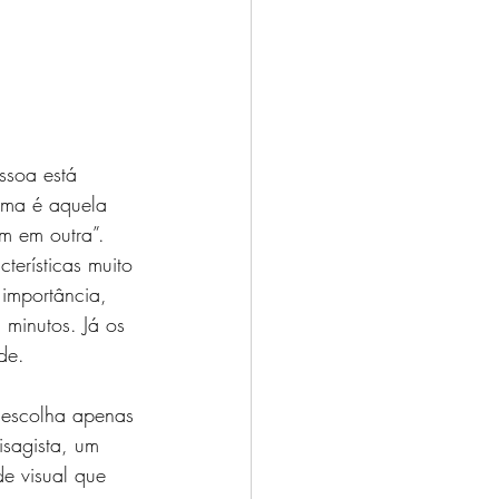
ssoa está 
lema é aquela 
m em outra”. 
erísticas muito 
importância, 
minutos. Já os 
de. 
 escolha apenas 
isagista, um 
e visual que 