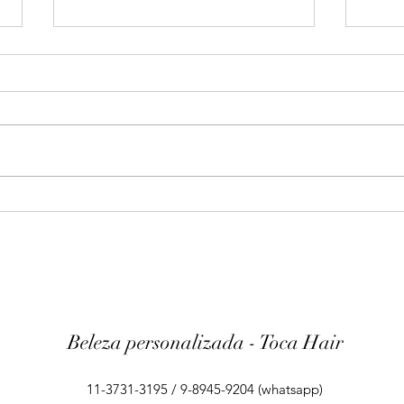
Objetividade, força e
O mai
persistência: Parece fácil definir
os t
os coléricos sob a ótica do
visagismo.
Beleza personalizada - Toca Hair
11-3731-3195 / 9-8945-9204 (whatsapp)