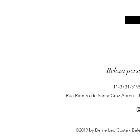
Beleza pers
11-3731-3195
Rua Ramiro de Santa Cruz Abreu - Ja
©2019 by Deh e Léo Costa - Bele