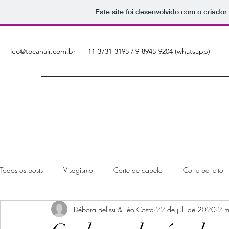
Este site foi desenvolvido com o criador
leo@tocahair.com.br
11-3731-3195 / 9-8945-9204 (whatsapp)
Todos os posts
Visagismo
Corte de cabelo
Corte perfeito
Débora Belissi & Léo Costa
22 de jul. de 2020
2 m
Visagismo para homens
Cabeleireiro visagista
Consultoria