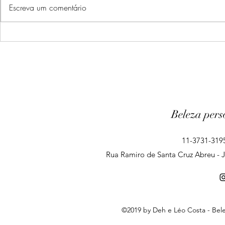
Escreva um comentário
O novo cenário gerado pela
Objetividade,
pandemia força os profissionais
persistência:
de beleza a adotarem novas
os coléricos s
práticas
visagismo.
Beleza pers
11-3731-3195
Rua Ramiro de Santa Cruz Abreu - Ja
©2019 by Deh e Léo Costa - Bele