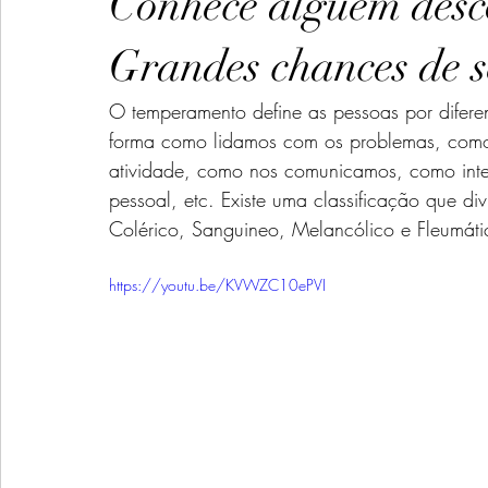
Conhece alguém desco
Olhos
Temperamentos
Melancólico
Colérico
Grandes chances de s
O temperamento define as pessoas por diferen
forma como lidamos com os problemas, como 
atividade, como nos comunicamos, como inte
pessoal, etc. Existe uma classificação que di
Colérico, Sanguineo, Melancólico e Fleumáti
https://youtu.be/KVWZC10ePVI