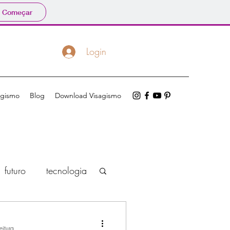
Começar
Login
agismo
Blog
Download Visagismo
futuro
tecnologia
ro visagista
eitura