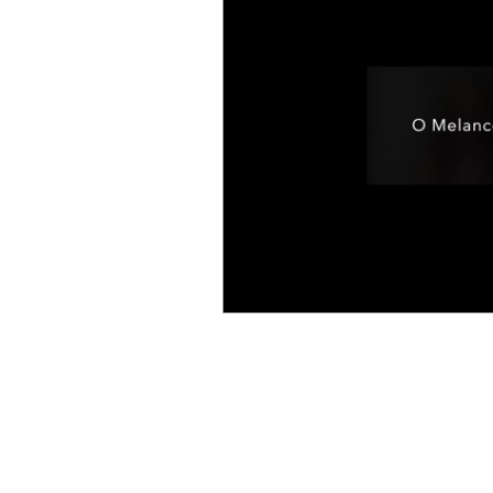
Máscaras de proteção
O