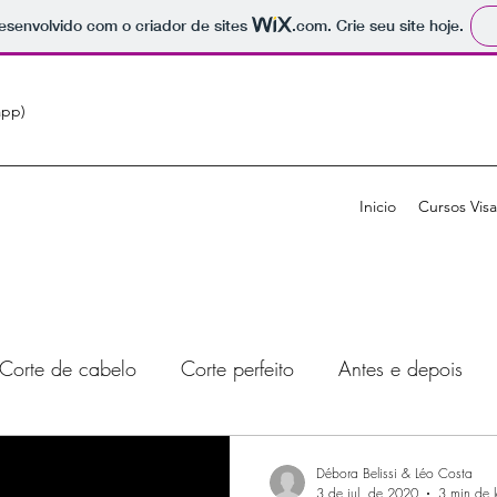
 desenvolvido com o criador de sites
.com
. Crie seu site hoje.
app)
Inicio
Cursos Vis
Corte de cabelo
Corte perfeito
Antes e depois
Cabeleireiro visagista
Consultoria online
cabeleirei
Débora Belissi & Léo Costa
3 de jul. de 2020
3 min de l