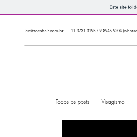
Este site foi
leo@tocahair.com.br
11-3731-3195 / 9-8945-9204 (whats
Todos os posts
Visagismo
Visagismo para homens